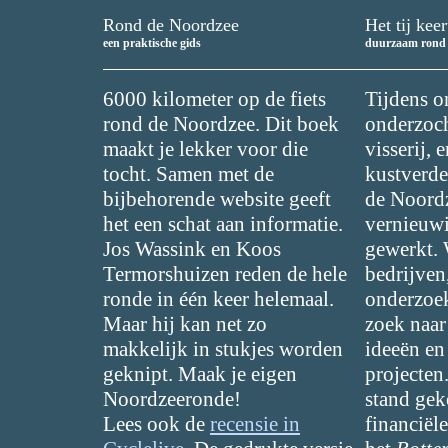
Rond de Noordzee
Het tij keer
een praktische gids
duurzaam rond 
6000 kilometer op de fiets
Tijdens o
rond de Noordzee. Dit boek
onderzoc
maakt je lekker voor die
visserij,
tocht. Samen met de
kustverde
bijbehorende website geeft
de Noord
het een schat aan informatie.
vernieuw
Jos Wassink en Koos
gewerkt.
Termorshuizen reden de hele
bedrijven
ronde in één keer helemaal.
onderzoek
Maar hij kan net zo
zoek naar
makkelijk in stukjes worden
ideeën e
geknipt. Maak je eigen
projecten.
Noordzeeronde!
stand ge
Lees ook de
recensie in
financiël