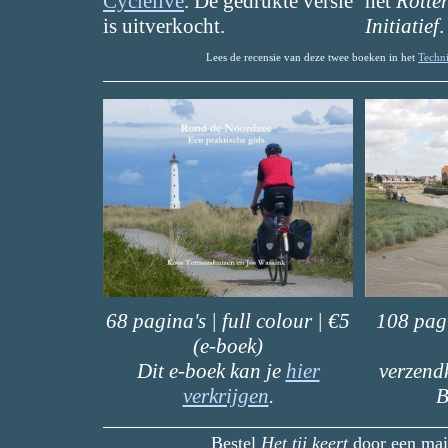
Cyclelive
. De gedrukte versie
het
Rotte
is uitverkocht.
Initiatief
.
Lees de recensie van deze twee boeken in het
Techn
68 pagina's | full colour | €5
108 pagi
(e-boek)
Dit e-boek kan je
hier
verzend
verkrijgen
.
B
Bestel
Het tij keert
door een mail